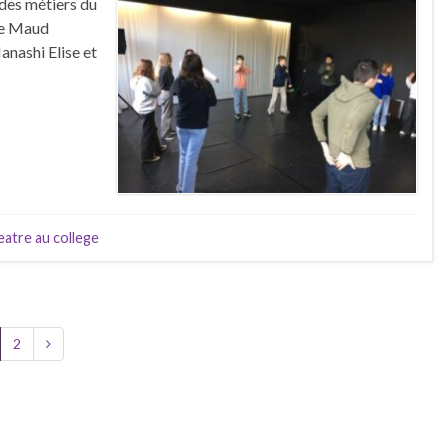
 des métiers du
ène Maud
anashi Elise et
eatre au college
2