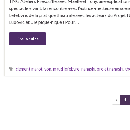
TNG Ateliers Presqu’Ile avec Maëlle et Tony, une explication
spectacle vivant, la rencontre avec l’autrice-metteuse en sc
Lefèbvre, de la pratique théâtrale avec les acteurs du Projet N
Ludovic et… le pique-nique ! Pour …
Lire la suite
clement marot lyon
,
maud lefebvre
,
nanashi
,
projet nanashi
,
th
1