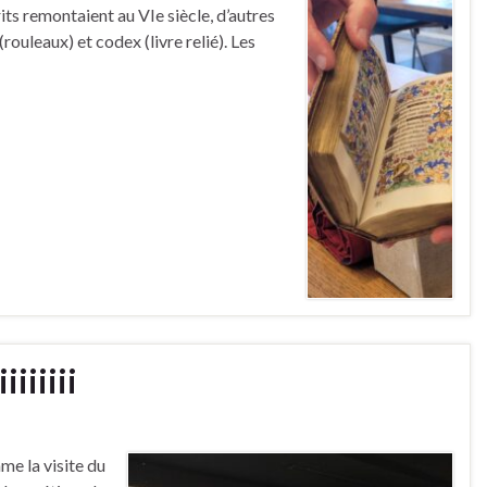
ts remontaient au VIe siècle, d’autres
(rouleaux) et codex (livre relié). Les
iiiiii
me la visite du