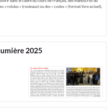
ouvrir dans le cadre du cours de Français, des manuscrits du
s « rotulus » (rouleaux) ou des » codex » (format livre actuel),
 Lumière 2025