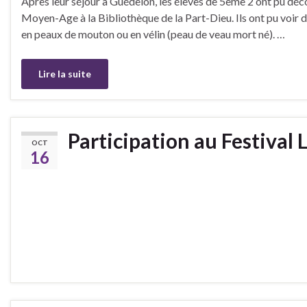
Après leur séjour à Guédelon, les élèves de 5ème 2 ont pu déc
Moyen-Age à la Bibliothèque de la Part-Dieu. Ils ont pu voir de
en peaux de mouton ou en vélin (peau de veau mort né). …
Lire la suite
Participation au Festival
OCT
16