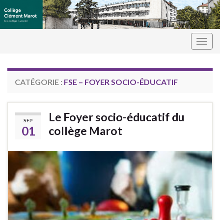
Panneau de gestion des cookies
Togg
navig
CATÉGORIE :
FSE – FOYER SOCIO-ÉDUCATIF
Le Foyer socio-éducatif du
SEP
01
collège Marot