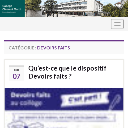
Panneau de gestion des cookies
Togg
navig
CATÉGORIE :
DEVOIRS FAITS
Qu’est-ce que le dispositif
JUIL
07
Devoirs faits ?